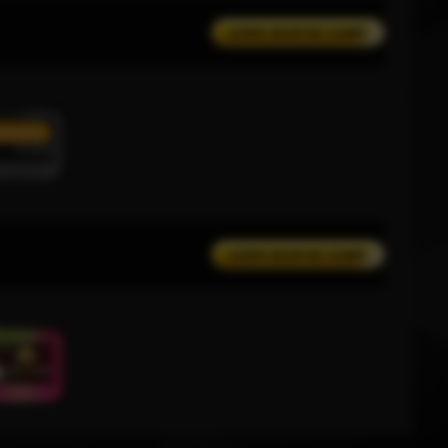
LEBIH BANYAK GAME
tenance
LEBIH BANYAK GAME