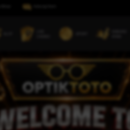
 Mimpi
Hubungi Kami
LIVE
SABUNG
SLOT
SPORT
CASINO
AYAM