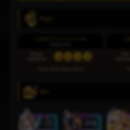
Togel
LISBOA POOLS 4D 00 AM
LI
( Setiap Hari )
Minggu
Sabt
0
3
1
6
09/08/2026
08/08/2
Tutup: 00:01 | Buka: 00:15
Tu
Slot