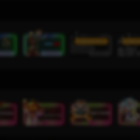
⚙ Maintenance
⚙ Main