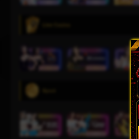
Live Casino
Sport